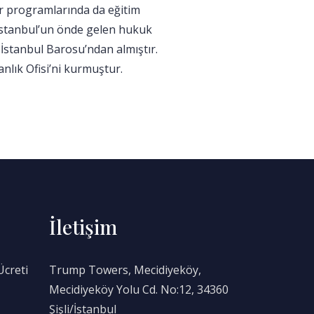
er programlarında da eğitim
ı İstanbul’un önde gelen hukuk
İstanbul Barosu’ndan almıştır.
nlık Ofisi’ni kurmuştur.
İletişim
Ücreti
Trump Towers, Mecidiyeköy,
Mecidiyeköy Yolu Cd. No:12, 34360
Şişli/İstanbul