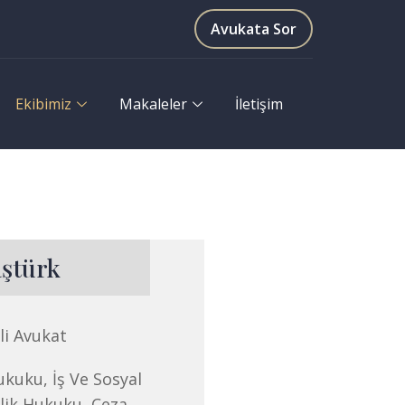
Avukata Sor
Ekibimiz
Makaleler
İletişim
aştürk
li Avukat
ukuku, İş Ve Sosyal
lik Hukuku, Ceza