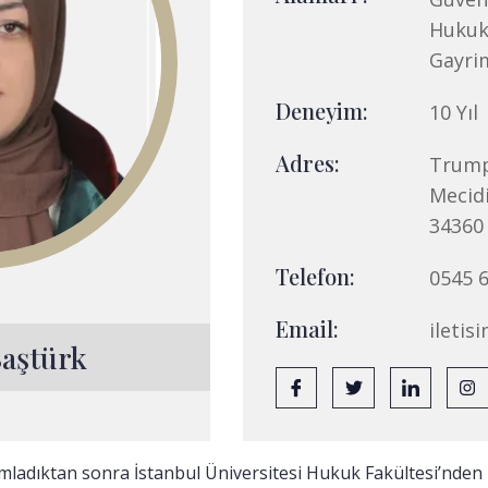
Hukuk
Gayri
Deneyim:
10 Yıl
Adres:
Trump
Mecidi
34360 
Telefon:
0545 6
Email:
ileti
Baştürk
amladıktan sonra İstanbul Üniversitesi Hukuk Fakültesi’nde