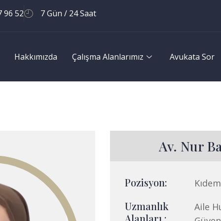
7 96 52
7 Gün / 24 Saat
Hakkımızda
Çalışma Alanlarımız
Avukata Sor
Av. Nur B
Pozisyon:
Kıdem
Uzmanlık
Aile H
Alanları :
Güven