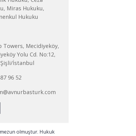
u, Miras Hukuku,
menkul Hukuku
 Towers, Mecidiyeköy,
yeköy Yolu Cd. No:12,
Şişli/İstanbul
87 96 52
sim@avnurbasturk.com
n mezun olmuştur. Hukuk