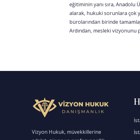
eğitiminin yanı sıra, Anadolu
alarak, hukuki sorunlara çok y
bürolarından birinde tamamlay
Ardından, mesleki vizyonunu pa
H
İs
Vizyon Hukuk, müvekkillerine
İs