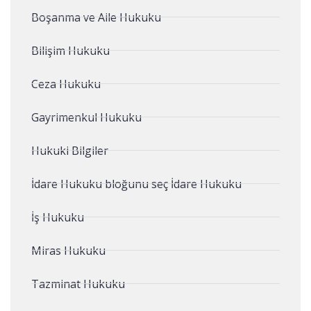
Boşanma ve Aile Hukuku
Bilişim Hukuku
Ceza Hukuku
Gayrimenkul Hukuku
Hukuki Bilgiler
İdare Hukuku bloğunu seç İdare Hukuku
İş Hukuku
Miras Hukuku
Tazminat Hukuku