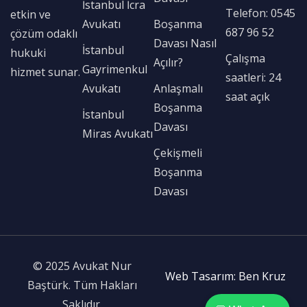
İstanbul İcra
Telefon: 0545
etkin ve
Avukatı
Boşanma
687 96 52
çözüm odaklı
Davası Nasıl
İstanbul
hukuki
Çalışma
Açılır?
Gayrimenkul
hizmet sunar.
saatleri: 24
Avukatı
Anlaşmalı
saat açık
Boşanma
İstanbul
Davası
Miras Avukatı
Çekişmeli
Boşanma
Davası
© 2025 Avukat Nur
Web Tasarım: Ben Kruz
Baştürk. Tüm Hakları
Saklıdır.