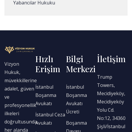
Yabancılar Hukuku
Hızlı
Bilgi
İletişim
Vizyon
Erişim
Merkezi
Hukuk,
Trump
müvekkillerine
Towers,
İstanbul
İstanbul
adalet, güven
Mecidiyeköy,
Boşanma
Boşanma
ve
Mecidiyeköy
Avukatı
Avukatı
profesyonellik
Yolu Cd.
Ücreti
ilkeleri
İstanbul Ceza
No:12, 34360
doğrultusunda,
Avukatı
Boşanma
Şişli/İstanbul
her alanda
Davası