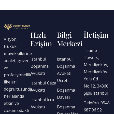
Hızlı
Bilgi
İletişim
Vizyon
Erişim
Merkezi
Hukuk,
Trump
müvekkillerine
Towers,
İstanbul
İstanbul
adalet, güven
Mecidiyeköy,
Boşanma
Boşanma
ve
Mecidiyeköy
Avukatı
Avukatı
profesyonellik
Yolu Cd.
Ücreti
ilkeleri
İstanbul Ceza
No:12, 34360
doğrultusunda,
Avukatı
Boşanma
Şişli/İstanbul
her alanda
Davası
İstanbul İcra
Telefon: 0545
etkin ve
Avukatı
Boşanma
687 96 52
çözüm odaklı
Davası Nasıl