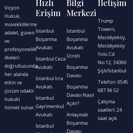
Hızlı
Bilgi
İletişim
Vizyon
Erişim
Merkezi
Hukuk,
Trump
müvekkillerine
Towers,
İstanbul
İstanbul
adalet, güven
Mecidiyeköy,
Boşanma
Boşanma
ve
Mecidiyeköy
Avukatı
Avukatı
profesyonellik
Yolu Cd.
Ücreti
ilkeleri
İstanbul Ceza
No:12, 34360
doğrultusunda,
Avukatı
Boşanma
Şişli/İstanbul
her alanda
Davası
İstanbul İcra
Telefon: 0545
etkin ve
Avukatı
Boşanma
687 96 52
çözüm odaklı
Davası Nasıl
İstanbul
hukuki
Çalışma
Açılır?
Gayrimenkul
hizmet sunar.
saatleri: 24
Avukatı
Anlaşmalı
saat açık
Boşanma
İstanbul
Davası