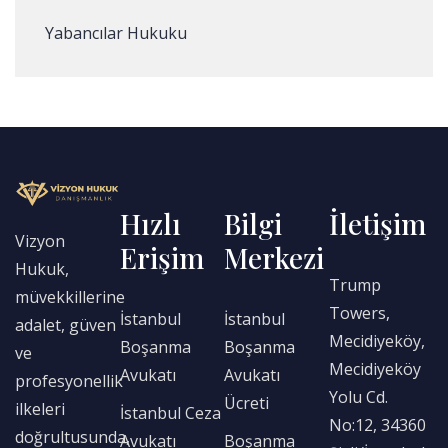
Yabancılar Hukuku
Hızlı
Bilgi
İletişim
Vizyon
Erişim
Merkezi
Hukuk,
Trump
müvekkillerine
Towers,
İstanbul
İstanbul
adalet, güven
Mecidiyeköy,
Boşanma
Boşanma
ve
Mecidiyeköy
Avukatı
Avukatı
profesyonellik
Yolu Cd.
Ücreti
ilkeleri
İstanbul Ceza
No:12, 34360
doğrultusunda,
Avukatı
Boşanma