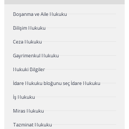
Boşanma ve Aile Hukuku
Bilişim Hukuku
Ceza Hukuku
Gayrimenkul Hukuku
Hukuki Bilgiler
İdare Hukuku bloğunu seç İdare Hukuku
İş Hukuku
Miras Hukuku
Tazminat Hukuku