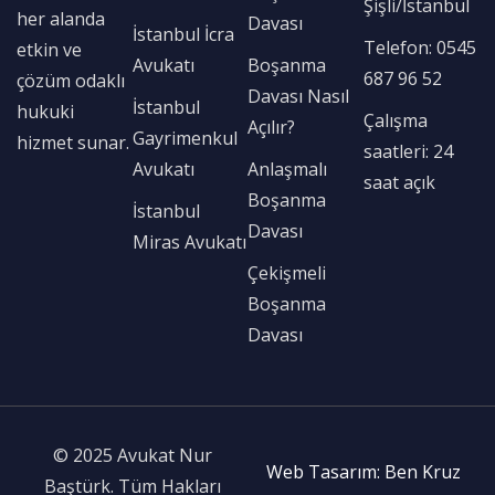
Şişli/İstanbul
her alanda
Davası
İstanbul İcra
Telefon: 0545
etkin ve
Avukatı
Boşanma
687 96 52
çözüm odaklı
Davası Nasıl
İstanbul
hukuki
Çalışma
Açılır?
Gayrimenkul
hizmet sunar.
saatleri: 24
Avukatı
Anlaşmalı
saat açık
Boşanma
İstanbul
Davası
Miras Avukatı
Çekişmeli
Boşanma
Davası
© 2025 Avukat Nur
Web Tasarım: Ben Kruz
Baştürk. Tüm Hakları