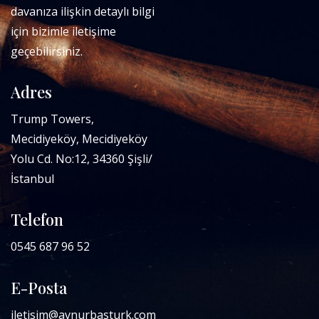
davanıza ilişkin detaylı bilgi
için bizimle iletişime
geçebilirsiniz.
Adres
Trump Towers,
Mecidiyeköy, Mecidiyeköy
Yolu Cd. No:12, 34360 Şişli/
İstanbul
Telefon
0545 687 96 52
E-Posta
iletisim@avnurbasturk.com