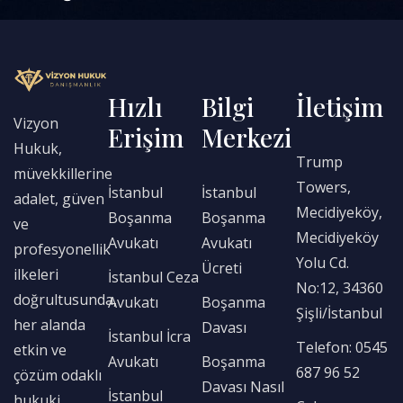
Hızlı
Bilgi
İletişim
Vizyon
Erişim
Merkezi
Hukuk,
Trump
müvekkillerine
Towers,
İstanbul
İstanbul
adalet, güven
Mecidiyeköy,
Boşanma
Boşanma
ve
Mecidiyeköy
Avukatı
Avukatı
profesyonellik
Yolu Cd.
Ücreti
ilkeleri
İstanbul Ceza
No:12, 34360
doğrultusunda,
Avukatı
Boşanma
Şişli/İstanbul
her alanda
Davası
İstanbul İcra
Telefon: 0545
etkin ve
Avukatı
Boşanma
687 96 52
çözüm odaklı
Davası Nasıl
İstanbul
hukuki