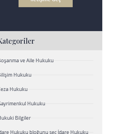
Kategoriler
Boşanma ve Aile Hukuku
Bilişim Hukuku
Ceza Hukuku
Gayrimenkul Hukuku
ukuki Bilgiler
İdare Hukuku bloğunu seç İdare Hukuku