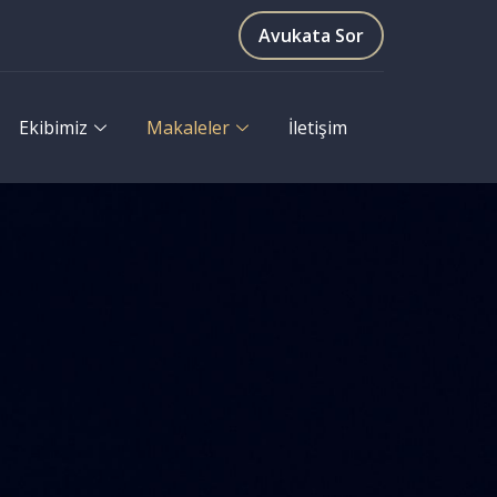
Avukata Sor
Ekibimiz
Makaleler
İletişim