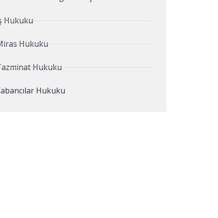
İş Hukuku
Miras Hukuku
Tazminat Hukuku
Yabancılar Hukuku