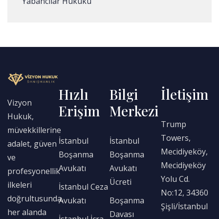
Yabancılar Hukuku
Hızlı
Bilgi
İletişim
Vizyon
Erişim
Merkezi
Hukuk,
Trump
müvekkillerine
Towers,
İstanbul
İstanbul
adalet, güven
Mecidiyeköy,
Boşanma
Boşanma
ve
Mecidiyeköy
Avukatı
Avukatı
profesyonellik
Yolu Cd.
Ücreti
ilkeleri
İstanbul Ceza
No:12, 34360
doğrultusunda,
Avukatı
Boşanma
Şişli/İstanbul
her alanda
Davası
İstanbul İcra