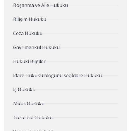
Boşanma ve Aile Hukuku
Bilişim Hukuku
Ceza Hukuku
Gayrimenkul Hukuku
Hukuki Bilgiler
İdare Hukuku bloğunu seç İdare Hukuku
İş Hukuku
Miras Hukuku
Tazminat Hukuku