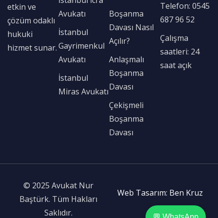
Telefon: 0545
etkin ve
Avukatı
Boşanma
687 96 52
çözüm odaklı
Davası Nasıl
İstanbul
hukuki
Çalışma
Açılır?
Gayrimenkul
hizmet sunar.
saatleri: 24
Avukatı
Anlaşmalı
saat açık
Boşanma
İstanbul
Davası
Miras Avukatı
Çekişmeli
Boşanma
Davası
© 2025 Avukat Nur
Web Tasarım: Ben Kruz
Baştürk. Tüm Hakları
Saklıdır.
💬 WhatsApp