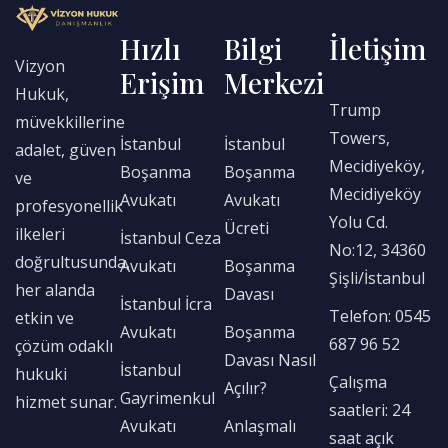
Hızlı
Bilgi
İletişim
Vizyon
Erişim
Merkezi
Hukuk,
Trump
müvekkillerine
Towers,
İstanbul
İstanbul
adalet, güven
Mecidiyeköy,
Boşanma
Boşanma
ve
Mecidiyeköy
Avukatı
Avukatı
profesyonellik
Yolu Cd.
Ücreti
ilkeleri
İstanbul Ceza
No:12, 34360
doğrultusunda,
Avukatı
Boşanma
Şişli/İstanbul
her alanda
Davası
İstanbul İcra
Telefon: 0545
etkin ve
Avukatı
Boşanma
687 96 52
çözüm odaklı
Davası Nasıl
İstanbul
hukuki
Çalışma
Açılır?
Gayrimenkul
hizmet sunar.
saatleri: 24
Avukatı
Anlaşmalı
saat açık