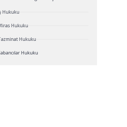
İş Hukuku
Miras Hukuku
Tazminat Hukuku
Yabancılar Hukuku