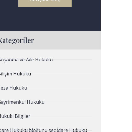
Kategoriler
Boşanma ve Aile Hukuku
Bilişim Hukuku
Ceza Hukuku
Gayrimenkul Hukuku
ukuki Bilgiler
İdare Hukuku bloğunu seç İdare Hukuku