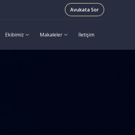
Avukata Sor
Ekibimiz
Makaleler
İletişim