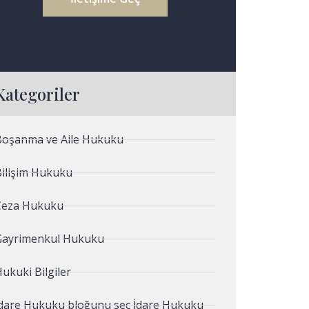
Kategoriler
Boşanma ve Aile Hukuku
Bilişim Hukuku
Ceza Hukuku
Gayrimenkul Hukuku
ukuki Bilgiler
İdare Hukuku bloğunu seç İdare Hukuku