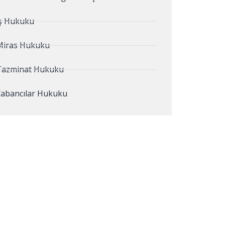
İş Hukuku
Miras Hukuku
Tazminat Hukuku
Yabancılar Hukuku