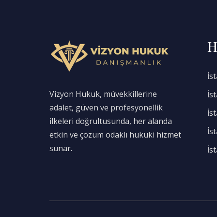
H
İs
Vizyon Hukuk, müvekkillerine
İs
adalet, güven ve profesyonellik
İs
ilkeleri doğrultusunda, her alanda
İs
etkin ve çözüm odaklı hukuki hizmet
sunar.
İs