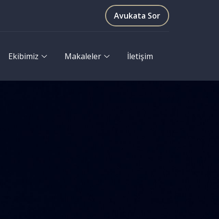
Avukata Sor
Ekibimiz
Makaleler
İletişim