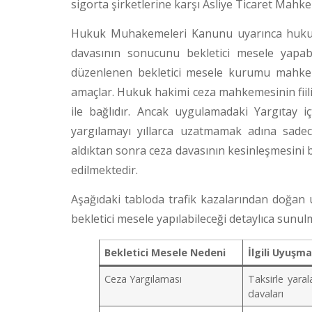
sigorta şirketlerine karşı Asliye Ticaret Mahk
Hukuk Muhakemeleri Kanunu uyarınca hukuk
davasının sonucunu bekletici mesele yapab
düzenlenen bekletici mesele kurumu mahkeme
amaçlar.
Hukuk hakimi ceza mahkemesinin fiili
ile bağlıdır. Ancak uygulamadaki Yargıtay 
yargılamayı yıllarca uzatmamak adına sadec
aldıktan sonra ceza davasının kesinleşmesini 
edilmektedir.
Aşağıdaki tabloda trafik kazalarından doğan
bekletici mesele yapılabileceği detaylıca sunul
Bekletici Mesele Nedeni
İlgili Uyuşma
Ceza Yargılaması
Taksirle yar
davaları