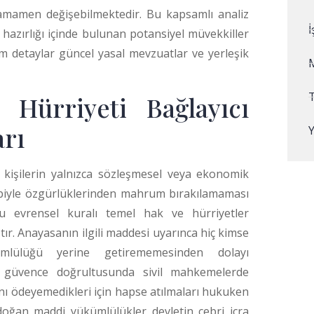
 tamamen değişebilmektedir. Bu kapsamlı analiz
hazırlığı içinde bulunan potansiyel müvekkiller
Tüm detaylar güncel yasal mevzuatlar ve yerleşik
 Hürriyeti Bağlayıcı
arı
kişilerin yalnızca sözleşmesel veya ekonomik
ebiyle özgürlüklerinden mahrum bırakılamaması
bu evrensel kuralı temel hak ve hürriyetler
tır. Anayasanın ilgili maddesi uyarınca hiç kimse
lülüğü yerine getirememesinden dolayı
güvence doğrultusunda sivil mahkemelerde
ını ödeyemedikleri için hapse atılmaları hukuken
doğan maddi yükümlülükler devletin cebri icra