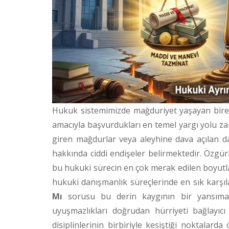
Hukuk sistemimizde mağduriyet yaşayan birey
amacıyla başvurdukları en temel yargı yolu zar
giren mağdurlar veya aleyhine dava açılan dav
hakkında ciddi endişeler belirmektedir. Özgü
bu hukuki sürecin en çok merak edilen boyutl
hukuki danışmanlık süreçlerinde en sık karşı
Mı
sorusu bu derin kaygının bir yansımas
uyuşmazlıkları doğrudan hürriyeti bağlayıc
disiplinlerinin birbiriyle kesiştiği noktalard