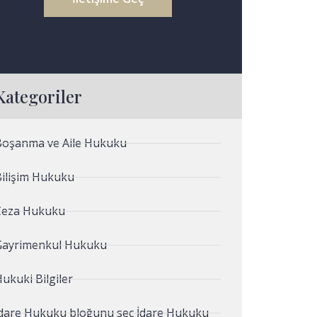
Kategoriler
Boşanma ve Aile Hukuku
Bilişim Hukuku
Ceza Hukuku
Gayrimenkul Hukuku
ukuki Bilgiler
İdare Hukuku bloğunu seç İdare Hukuku