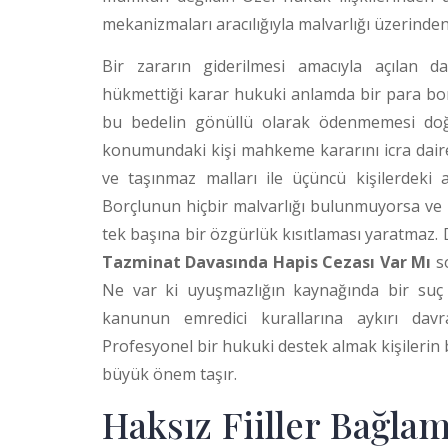
mekanizmaları aracılığıyla malvarlığı üzerinden t
Bir zararın giderilmesi amacıyla açılan
hükmettiği karar hukuki anlamda bir para bor
bu bedelin gönüllü olarak ödenmemesi doğr
konumundaki kişi mahkeme kararını icra daires
ve taşınmaz malları ile üçüncü kişilerdeki al
Borçlunun hiçbir malvarlığı bulunmuyorsa 
tek başına bir özgürlük kısıtlaması yaratmaz. D
Tazminat Davasında Hapis Cezası Var Mı
so
Ne var ki uyuşmazlığın kaynağında bir suç 
kanunun emredici kurallarına aykırı davran
Profesyonel bir hukuki destek almak kişilerin
büyük önem taşır.
Haksız Fiiller Bağla