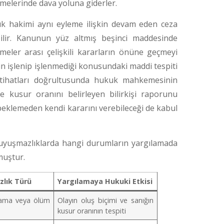
emelerinde dava yoluna giderler.
 hakimi aynı eyleme ilişkin devam eden ceza
ilir. Kanunun yüz altmış beşinci maddesinde
ler arası çelişkili kararların önüne geçmeyi
n işlenip işlenmediği konusundaki maddi tespiti
içtihatları doğrultusunda hukuk mahkemesinin
e kusur oranını belirleyen bilirkişi raporunu
beklemeden kendi kararını verebileceği de kabul
 uyuşmazlıklarda hangi durumların yargılamada
muştur.
zlık Türü
Yargılamaya Hukuki Etkisi
alama veya ölüm
Olayın oluş biçimi ve sanığın
kusur oranının tespiti