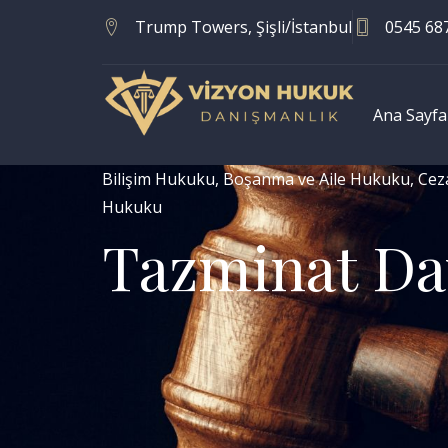
Trump Towers, Şişli/İstanbul
0545 68
Ana Sayfa
Bilişim Hukuku
,
Boşanma ve Aile Hukuku
,
Cez
Hukuku
Tazminat Da