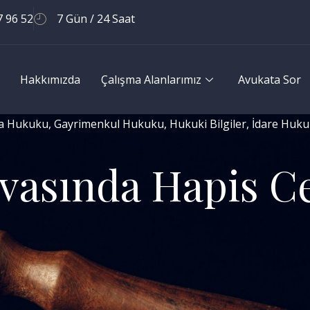
7 96 52
7 Gün / 24 Saat
Hakkımızda
Çalışma Alanlarımız
Avukata Sor
a Hukuku
,
Gayrimenkul Hukuku
,
Hukuki Bilgiler
,
İdare Huk
vasında Hapis Ce