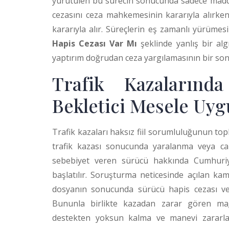
yürütülen bu sürecin sonucunda sadece maddi
cezasını ceza mahkemesinin kararıyla alı
kararıyla alır. Süreçlerin eş zamanlı yürüm
Hapis Cezası Var Mı
şeklinde yanlış bir alg
yaptırım doğrudan ceza yargılamasının bir so
Trafik Kazalarınd
Bekletici Mesele Uyg
Trafik kazaları haksız fiil sorumluluğunun top
trafik kazası sonucunda yaralanma veya c
sebebiyet veren sürücü hakkında Cumhuriy
başlatılır. Soruşturma neticesinde açılan 
dosyanın sonucunda sürücü hapis cezası veya
Bununla birlikte kazadan zarar gören mağ
destekten yoksun kalma ve manevi zararlar