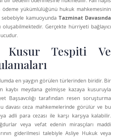
 bir bedelin ödenmesine hükmedilir. Fail hapis
rken ödeme yükümlülüğünü hukuk mahkemesinin
esi sebebiyle kamuoyunda
Tazminat Davasında
ı oluşabilmektedir. Gerçekte hürriyeti bağlayıcı
nucudur.
a Kusur Tespiti Ve
ulamaları
lumda en yaygın görülen türlerinden biridir. Bir
an kaybı meydana gelmişse kazaya kusuruyla
et Başsavcılığı tarafından resen soruşturma
kamu davası ceza mahkemelerinde görülür ve bu
 adli para cezası ile karşı karşıya kalabilir.
durlar veya vefat edenin mirasçıları maddi
ının giderilmesi talebiyle Asliye Hukuk veya