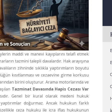
lerin maddi ve manevi kayıplarını telafi etmek
arların tazmini talepli davalardır. Hak arayışına
alıların zihninde sıklıkla yaptırımların boyutu
rlüğün kısıtlanması ve cezaevine girme korkusu
arından birini oluşturur. Arama motorlarında ve
laşılan
Tazminat Davasında Hapis Cezası Var
ıdır. Genel bir kural olarak medeni hukuk
H
ı yaptırımlar doğurmaz. Ancak hukukun farklı
a özellikle ceza hukuku ile icra iflas hukukunun