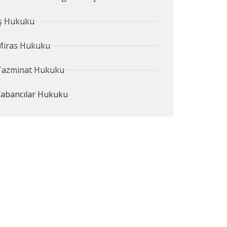
İş Hukuku
Miras Hukuku
Tazminat Hukuku
Yabancılar Hukuku