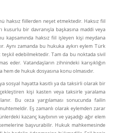
haksız fiillerden neşet etmektedir. Haksız fiil
rı kusurlu bir davranışla başkasına maddi veya
u kapsamında haksız fiil işleyen kişi meydana
tır. Aynı zamanda bu hukuka aykırı eylem Türk
teşkil edebilmektedir. Tam da bu noktada sivil
emas eder. Vatandaşların zihnindeki karışıklığın
na hem de hukuk dosyasına konu olmasıdır.
a sosyal hayatta kasıtlı ya da taksirli olarak bir
ekleştiren kişi kasten veya taksirle yaralama
anır. Bu ceza yargılaması sonucunda failin
sı muhtemeldir. Eş zamanlı olarak eylemden zarar
günlerdeki kazanç kaybının ve yaşadığı ağır elem
ahkemelerine başvurabilir. Hukuk mahkemesinde