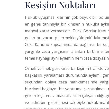
Kesişim Noktaları
Hukuk uyuşmazlıklarının çok büyük bir bölümü 
en genel tanımıyla bir kimsenin hukuka aykı
manevi zarar vermesidir. Türk Borçlar Kanun
gelen bu zararı gidermekle yükümlü kılınmış
Ceza Kanunu kapsamında da bağımsız bir suç 
yargı ile ceza yargısının alanları birbirine t
temel kaynağı aynı eylemin hem ceza dosyası
Örnek vermek gerekirse bir kişinin trafikte vey
başkasını yaralaması durumunda eylemi gerç
suçundan dolayı ceza mahkemesinde yargıl
hürriyeti bağlayıcı bir yaptırıma çarptırılma
gören kişi tedavi masraflarının çalışamadığı 
ve ızdırabın giderilmesi talebiyle hukuk m