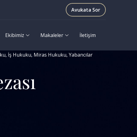
Avukata Sor
Ekibimiz
Makaleler
İletişim
uku
,
İş Hukuku
,
Miras Hukuku
,
Yabancılar
zası