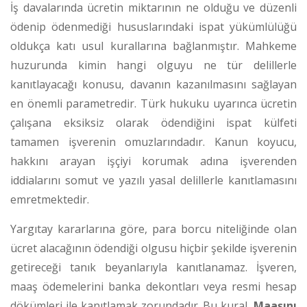
İş davalarında ücretin miktarının ne olduğu ve düzenli
ödenip ödenmediği hususlarındaki ispat yükümlülüğü
oldukça katı usul kurallarına bağlanmıştır. Mahkeme
huzurunda kimin hangi olguyu ne tür delillerle
kanıtlayacağı konusu, davanın kazanılmasını sağlayan
en önemli parametredir. Türk hukuku uyarınca ücretin
çalışana eksiksiz olarak ödendiğini ispat külfeti
tamamen işverenin omuzlarındadır.
Kanun koyucu,
hakkını arayan işçiyi korumak adına işverenden
iddialarını somut ve yazılı yasal delillerle kanıtlamasını
emretmektedir.
Yargıtay kararlarına göre, para borcu niteliğinde olan
ücret alacağının ödendiği olgusu hiçbir şekilde işverenin
getireceği tanık beyanlarıyla kanıtlanamaz.
İşveren,
maaş ödemelerini banka dekontları veya resmi hesap
dökümleri ile kanıtlamak zorundadır.
Bu kural,
Maaşını