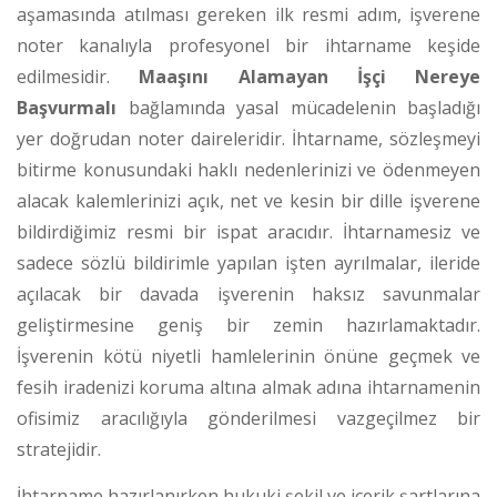
aşamasında atılması gereken ilk resmi adım, işverene
noter kanalıyla profesyonel bir ihtarname keşide
edilmesidir.
Maaşını Alamayan İşçi Nereye
Başvurmalı
bağlamında yasal mücadelenin başladığı
yer doğrudan noter daireleridir. İhtarname, sözleşmeyi
bitirme konusundaki haklı nedenlerinizi ve ödenmeyen
alacak kalemlerinizi açık, net ve kesin bir dille işverene
bildirdiğimiz resmi bir ispat aracıdır. İhtarnamesiz ve
sadece sözlü bildirimle yapılan işten ayrılmalar, ileride
açılacak bir davada işverenin haksız savunmalar
geliştirmesine geniş bir zemin hazırlamaktadır.
İşverenin kötü niyetli hamlelerinin önüne geçmek ve
fesih iradenizi koruma altına almak adına ihtarnamenin
ofisimiz aracılığıyla gönderilmesi vazgeçilmez bir
stratejidir.
İhtarname hazırlanırken hukuki şekil ve içerik şartlarına