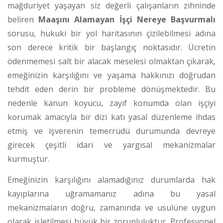
mağduriyet yaşayan siz değerli çalışanların zihninde
beliren
Maaşını Alamayan İşçi Nereye Başvurmalı
sorusu, hukuki bir yol haritasının çizilebilmesi adına
son derece kritik bir başlangıç noktasıdır. Ücretin
ödenmemesi salt bir alacak meselesi olmaktan çıkarak,
emeğinizin karşılığını ve yaşama hakkınızı doğrudan
tehdit eden derin bir probleme dönüşmektedir. Bu
nedenle kanun koyucu, zayıf konumda olan işçiyi
korumak amacıyla bir dizi katı yasal düzenleme ihdas
etmiş ve işverenin temerrüdü durumunda devreye
girecek çeşitli idari ve yargısal mekanizmalar
kurmuştur.
Emeğinizin karşılığını alamadığınız durumlarda hak
kayıplarına uğramamanız adına bu yasal
mekanizmaların doğru, zamanında ve usulüne uygun
olarak işletilmesi büyük bir zorunluluktur. Profesyonel