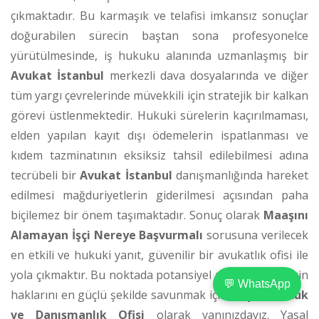
çıkmaktadır. Bu karmaşık ve telafisi imkansız sonuçlar
doğurabilen sürecin baştan sona profesyonelce
yürütülmesinde, iş hukuku alanında uzmanlaşmış bir
Avukat İstanbul
merkezli dava dosyalarında ve diğer
tüm yargı çevrelerinde müvekkili için stratejik bir kalkan
görevi üstlenmektedir. Hukuki sürelerin kaçırılmaması,
elden yapılan kayıt dışı ödemelerin ispatlanması ve
kıdem tazminatının eksiksiz tahsil edilebilmesi adına
tecrübeli bir
Avukat İstanbul
danışmanlığında hareket
edilmesi mağduriyetlerin giderilmesi açısından paha
biçilemez bir önem taşımaktadır. Sonuç olarak
Maaşını
Alamayan İşçi Nereye Başvurmalı
sorusuna verilecek
en etkili ve hukuki yanıt, güvenilir bir avukatlık ofisi ile
yola çıkmaktır. Bu noktada potansiyel müvekkillerimizin
💬 WhatsApp
haklarını en güçlü şekilde savunmak için
Vizyon Hukuk
ve Danışmanlık Ofisi
olarak yanınızdayız. Yasal