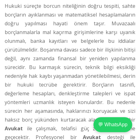
Hukuki süreçte borcun niteliğinin doğru tespiti, sahte
borçların ayıklanması ve matematiksel hesaplamaların
doğru yapılması hayati önem taşır. Muvazaalı
borçlanmalarla mal kaçırma girişimlerine karşı uyanık
olunmalı, banka kayıtları ve belgelerle bu iddialar
çürütülmelidir. Boşanma davası sadece bir ilişkinin bitişi
değil, aynı zamanda finansal bir yeniden yapılanma
sürecidir. Bu karmaşık sürecin, teknik bilgi eksikliği
nedeniyle hak kaybı yaşanmadan yönetilebilmesi, derin
bir hukuki tecrübe gerektirir. Borçların tasnifi,
değerleme hesapları, denkleştirme talepleri ve ispat
yöntemleri uzmanlık isteyen konulardır. Bu nedenle
sürecin her aşamasında, haklarınızı koruyacak ve sizi
haksız borç yükünden kurtaracak alanında uzman bir
💬 WhatsApp
Avukat
ile çalışmak, telafisi güç zararların önüne
geçecektir. Profesyonel bir
Avukat
desteği ile