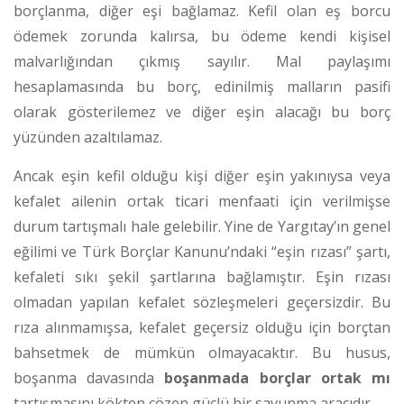
borçlanma, diğer eşi bağlamaz. Kefil olan eş borcu
ödemek zorunda kalırsa, bu ödeme kendi kişisel
malvarlığından çıkmış sayılır. Mal paylaşımı
hesaplamasında bu borç, edinilmiş malların pasifi
olarak gösterilemez ve diğer eşin alacağı bu borç
yüzünden azaltılamaz.
Ancak eşin kefil olduğu kişi diğer eşin yakınıysa veya
kefalet ailenin ortak ticari menfaati için verilmişse
durum tartışmalı hale gelebilir. Yine de Yargıtay’ın genel
eğilimi ve Türk Borçlar Kanunu’ndaki “eşin rızası” şartı,
kefaleti sıkı şekil şartlarına bağlamıştır. Eşin rızası
olmadan yapılan kefalet sözleşmeleri geçersizdir. Bu
rıza alınmamışsa, kefalet geçersiz olduğu için borçtan
bahsetmek de mümkün olmayacaktır. Bu husus,
boşanma davasında
boşanmada borçlar ortak mı
tartışmasını kökten çözen güçlü bir savunma aracıdır.