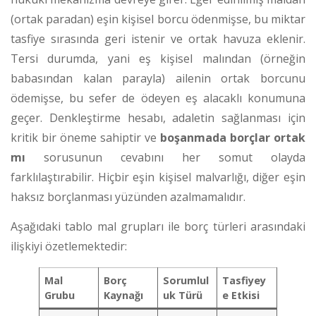
(ortak paradan) eşin kişisel borcu ödenmişse, bu miktar
tasfiye sırasında geri istenir ve ortak havuza eklenir.
Tersi durumda, yani eş kişisel malından (örneğin
babasından kalan parayla) ailenin ortak borcunu
ödemişse, bu sefer de ödeyen eş alacaklı konumuna
geçer.
Denkleştirme hesabı, adaletin sağlanması için
kritik bir öneme sahiptir ve
boşanmada borçlar ortak
mı
sorusunun cevabını her somut olayda
farklılaştırabilir. Hiçbir eşin kişisel malvarlığı, diğer eşin
haksız borçlanması yüzünden azalmamalıdır.
Aşağıdaki tablo mal grupları ile borç türleri arasındaki
ilişkiyi özetlemektedir:
Mal
Borç
Sorumlul
Tasfiyey
Grubu
Kaynağı
uk Türü
e Etkisi