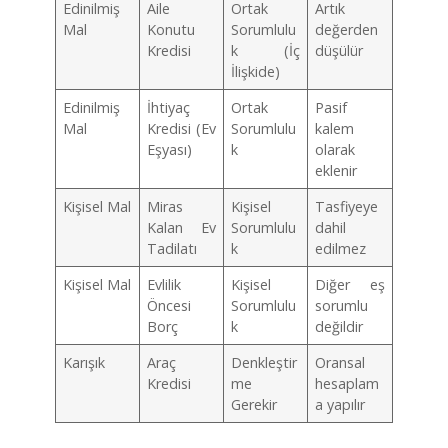
Edinilmiş
Aile
Ortak
Artık
Mal
Konutu
Sorumlulu
değerden
Kredisi
k (İç
düşülür
İlişkide)
Edinilmiş
İhtiyaç
Ortak
Pasif
Mal
Kredisi (Ev
Sorumlulu
kalem
Eşyası)
k
olarak
eklenir
Kişisel Mal
Miras
Kişisel
Tasfiyeye
Kalan Ev
Sorumlulu
dahil
Tadilatı
k
edilmez
Kişisel Mal
Evlilik
Kişisel
Diğer eş
Öncesi
Sorumlulu
sorumlu
Borç
k
değildir
Karışık
Araç
Denkleştir
Oransal
Kredisi
me
hesaplam
Gerekir
a yapılır