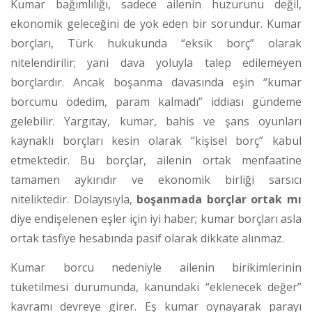
Kumar bağımlılığı, sadece ailenin huzurunu değil,
ekonomik geleceğini de yok eden bir sorundur. Kumar
borçları, Türk hukukunda “eksik borç” olarak
nitelendirilir; yani dava yoluyla talep edilemeyen
borçlardır. Ancak boşanma davasında eşin “kumar
borcumu ödedim, param kalmadı” iddiası gündeme
gelebilir. Yargıtay, kumar, bahis ve şans oyunları
kaynaklı borçları kesin olarak “kişisel borç” kabul
etmektedir.
Bu borçlar, ailenin ortak menfaatine
tamamen aykırıdır ve ekonomik birliği sarsıcı
niteliktedir. Dolayısıyla,
boşanmada borçlar ortak mı
diye endişelenen eşler için iyi haber; kumar borçları asla
ortak tasfiye hesabında pasif olarak dikkate alınmaz.
Kumar borcu nedeniyle ailenin birikimlerinin
tüketilmesi durumunda, kanundaki “eklenecek değer”
kavramı devreye girer. Eş kumar oynayarak parayı