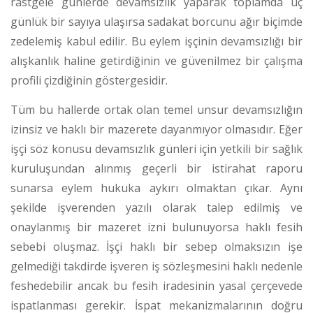
rastgele günlerde devamsızlık yaparak toplamda üç
günlük bir sayıya ulaşırsa sadakat borcunu ağır biçimde
zedelemiş kabul edilir.
Bu eylem işçinin devamsızlığı bir
alışkanlık haline getirdiğinin ve güvenilmez bir çalışma
profili çizdiğinin göstergesidir.
Tüm bu hallerde ortak olan temel unsur devamsızlığın
izinsiz ve haklı bir mazerete dayanmıyor olmasıdır. Eğer
işçi söz konusu devamsızlık günleri için yetkili bir sağlık
kuruluşundan alınmış geçerli bir istirahat raporu
sunarsa eylem hukuka aykırı olmaktan çıkar.
Aynı
şekilde işverenden yazılı olarak talep edilmiş ve
onaylanmış bir mazeret izni bulunuyorsa haklı fesih
sebebi oluşmaz. İşçi haklı bir sebep olmaksızın işe
gelmediği takdirde işveren iş sözleşmesini haklı nedenle
feshedebilir ancak bu fesih iradesinin yasal çerçevede
ispatlanması gerekir. İspat mekanizmalarının doğru