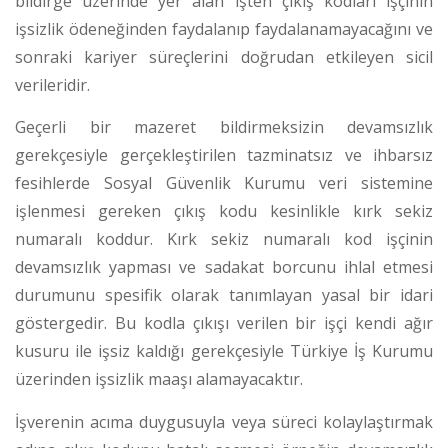
bildirge üzerinde yer alan işten çıkış kodları işçinin
işsizlik ödeneğinden faydalanıp faydalanamayacağını ve
sonraki kariyer süreçlerini doğrudan etkileyen sicil
verileridir.
Geçerli bir mazeret bildirmeksizin devamsızlık
gerekçesiyle gerçekleştirilen tazminatsız ve ihbarsız
fesihlerde Sosyal Güvenlik Kurumu veri sistemine
işlenmesi gereken çıkış kodu kesinlikle kırk sekiz
numaralı koddur.
Kırk sekiz numaralı kod işçinin
devamsızlık yapması ve sadakat borcunu ihlal etmesi
durumunu spesifik olarak tanımlayan yasal bir idari
göstergedir.
Bu kodla çıkışı verilen bir işçi kendi ağır
kusuru ile işsiz kaldığı gerekçesiyle Türkiye İş Kurumu
üzerinden işsizlik maaşı alamayacaktır.
İşverenin acıma duygusuyla veya süreci kolaylaştırmak