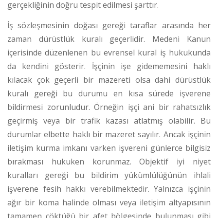
gerçekliğinin doğru tespit edilmesi şarttır.
İş sözleşmesinin doğası gereği taraflar arasında her
zaman dürüstlük kuralı geçerlidir. Medeni Kanun
içerisinde düzenlenen bu evrensel kural iş hukukunda
da kendini gösterir. İşçinin işe gidememesini haklı
kılacak çok geçerli bir mazereti olsa dahi dürüstlük
kuralı gereği bu durumu en kısa sürede işverene
bildirmesi zorunludur.
Örneğin işçi ani bir rahatsızlık
geçirmiş veya bir trafik kazası atlatmış olabilir. Bu
durumlar elbette haklı bir mazeret sayılır. Ancak işçinin
iletişim kurma imkanı varken işvereni günlerce bilgisiz
bırakması hukuken korunmaz. Objektif iyi niyet
kuralları gereği bu bildirim yükümlülüğünün ihlali
işverene fesih hakkı verebilmektedir.
Yalnızca işçinin
ağır bir koma halinde olması veya iletişim altyapısının
tamamen çöktüğü bir afet bölgesinde bulunması gibi