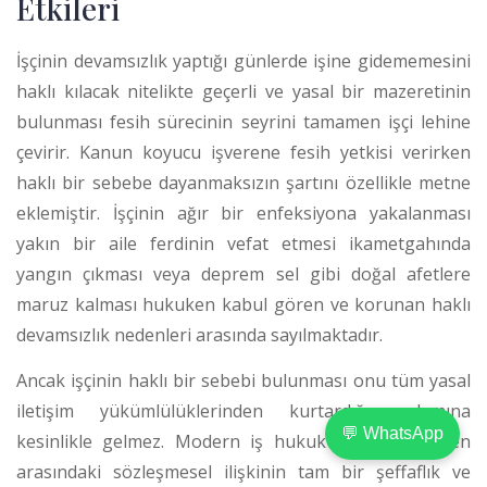
Etkileri
İşçinin devamsızlık yaptığı günlerde işine gidememesini
haklı kılacak nitelikte geçerli ve yasal bir mazeretinin
bulunması fesih sürecinin seyrini tamamen işçi lehine
çevirir. Kanun koyucu işverene fesih yetkisi verirken
haklı bir sebebe dayanmaksızın şartını özellikle metne
eklemiştir.
İşçinin ağır bir enfeksiyona yakalanması
yakın bir aile ferdinin vefat etmesi ikametgahında
yangın çıkması veya deprem sel gibi doğal afetlere
maruz kalması hukuken kabul gören ve korunan haklı
devamsızlık nedenleri arasında sayılmaktadır.
Ancak işçinin haklı bir sebebi bulunması onu tüm yasal
iletişim yükümlülüklerinden kurtardığı anlamına
💬 WhatsApp
kesinlikle gelmez. Modern iş hukuku işçi ve işveren
arasındaki sözleşmesel ilişkinin tam bir şeffaflık ve