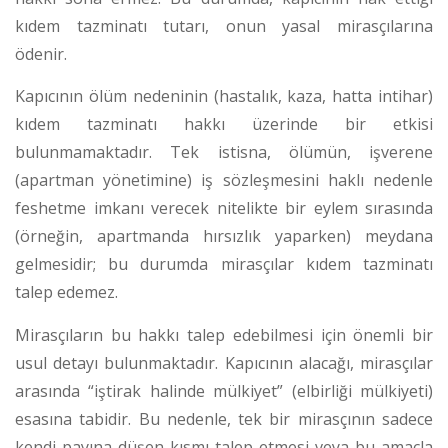
kıdem tazminatı tutarı, onun yasal mirasçılarına
ödenir.
Kapıcının ölüm nedeninin (hastalık, kaza, hatta intihar)
kıdem tazminatı hakkı üzerinde bir etkisi
bulunmamaktadır.
Tek istisna, ölümün, işverene
(apartman yönetimine) iş sözleşmesini haklı nedenle
feshetme imkanı verecek nitelikte bir eylem sırasında
(örneğin, apartmanda hırsızlık yaparken) meydana
gelmesidir; bu durumda mirasçılar kıdem tazminatı
talep edemez.
Mirasçıların bu hakkı talep edebilmesi için önemli bir
usul detayı bulunmaktadır. Kapıcının alacağı, mirasçılar
arasında “iştirak halinde mülkiyet” (elbirliği mülkiyeti)
esasına tabidir. Bu nedenle, tek bir mirasçının sadece
kendi payına düşen kısmı talep etmesi veya bu amaçla