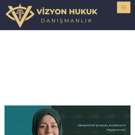
Hukuki Bilgiler
,
İş Hukuku
Kapıcı Kıdem Tazminatı
Hesaplama