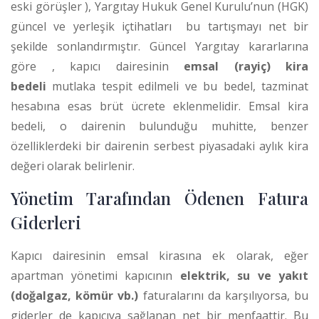
eski görüşler
), Yargıtay Hukuk Genel Kurulu’nun (HGK)
güncel ve yerleşik içtihatları
bu tartışmayı net bir
şekilde sonlandırmıştır. Güncel Yargıtay kararlarına
göre
, kapıcı dairesinin
emsal (rayiç) kira
bedeli
mutlaka tespit edilmeli ve bu bedel, tazminat
hesabına esas brüt ücrete eklenmelidir.
Emsal kira
bedeli, o dairenin bulunduğu muhitte, benzer
özelliklerdeki bir dairenin serbest piyasadaki aylık kira
değeri olarak belirlenir.
Yönetim Tarafından Ödenen Fatura
Giderleri
Kapıcı dairesinin emsal kirasına ek olarak, eğer
apartman yönetimi kapıcının
elektrik, su ve yakıt
(doğalgaz, kömür vb.)
faturalarını da karşılıyorsa, bu
giderler de kapıcıya sağlanan net bir menfaattir.
Bu