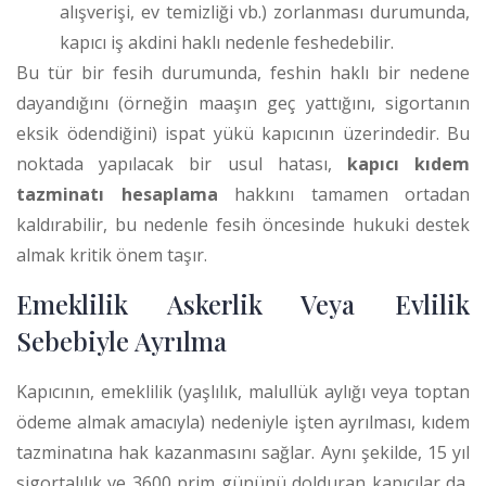
alışverişi, ev temizliği vb.) zorlanması durumunda,
kapıcı iş akdini haklı nedenle feshedebilir.
Bu tür bir fesih durumunda, feshin haklı bir nedene
dayandığını (örneğin maaşın geç yattığını, sigortanın
eksik ödendiğini) ispat yükü kapıcının üzerindedir. Bu
noktada yapılacak bir usul hatası,
kapıcı kıdem
tazminatı hesaplama
hakkını tamamen ortadan
kaldırabilir, bu nedenle fesih öncesinde hukuki destek
almak kritik önem taşır.
Emeklilik Askerlik Veya Evlilik
Sebebiyle Ayrılma
Kapıcının, emeklilik (yaşlılık, malullük aylığı veya toptan
ödeme almak amacıyla) nedeniyle işten ayrılması, kıdem
tazminatına hak kazanmasını sağlar.
Aynı şekilde, 15 yıl
sigortalılık ve 3600 prim gününü dolduran kapıcılar da,