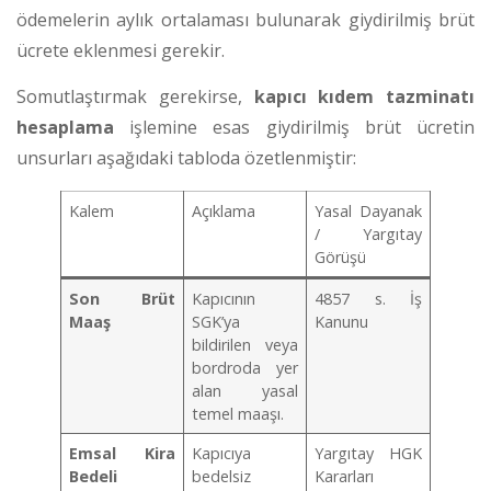
ödemelerin aylık ortalaması bulunarak giydirilmiş brüt
ücrete eklenmesi gerekir.
Somutlaştırmak gerekirse,
kapıcı kıdem tazminatı
hesaplama
işlemine esas giydirilmiş brüt ücretin
unsurları aşağıdaki tabloda özetlenmiştir:
Kalem
Açıklama
Yasal Dayanak
/ Yargıtay
Görüşü
Son Brüt
Kapıcının
4857 s. İş
Maaş
SGK’ya
Kanunu
bildirilen veya
bordroda yer
alan yasal
temel maaşı.
Emsal Kira
Kapıcıya
Yargıtay HGK
Bedeli
bedelsiz
Kararları