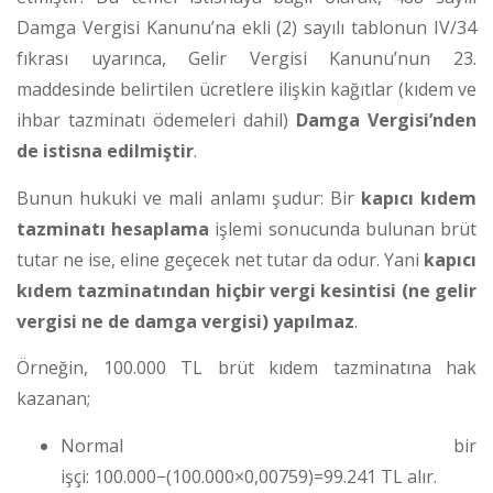
Damga Vergisi Kanunu’na ekli (2) sayılı tablonun IV/34
fıkrası uyarınca, Gelir Vergisi Kanunu’nun 23.
maddesinde belirtilen ücretlere ilişkin kağıtlar (kıdem ve
ihbar tazminatı ödemeleri dahil)
Damga Vergisi’nden
de istisna edilmiştir
.
Bunun hukuki ve mali anlamı şudur: Bir
kapıcı kıdem
tazminatı hesaplama
işlemi sonucunda bulunan brüt
tutar ne ise, eline geçecek net tutar da odur. Yani
kapıcı
kıdem tazminatından hiçbir vergi kesintisi (ne gelir
vergisi ne de damga vergisi) yapılmaz
.
Örneğin, 100.000 TL brüt kıdem tazminatına hak
kazanan;
Normal bir
işçi: 100.000−(100.000×0,00759)=99.241 TL alır.