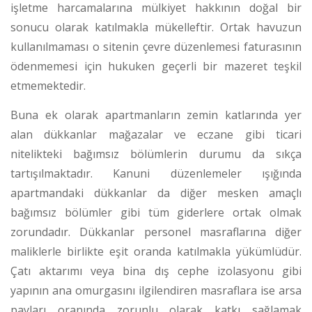
işletme harcamalarına mülkiyet hakkının doğal bir
sonucu olarak katılmakla mükelleftir.
Ortak havuzun
kullanılmaması o sitenin çevre düzenlemesi faturasının
ödenmemesi için hukuken geçerli bir mazeret teşkil
etmemektedir.
Buna ek olarak apartmanların zemin katlarında yer
alan dükkanlar mağazalar ve eczane gibi ticari
nitelikteki bağımsız bölümlerin durumu da sıkça
tartışılmaktadır. Kanuni düzenlemeler ışığında
apartmandaki dükkanlar da diğer mesken amaçlı
bağımsız bölümler gibi tüm giderlere ortak olmak
zorundadır.
Dükkanlar personel masraflarına diğer
maliklerle birlikte eşit oranda katılmakla yükümlüdür.
Çatı aktarımı veya bina dış cephe izolasyonu gibi
yapının ana omurgasını ilgilendiren masraflara ise arsa
payları oranında zorunlu olarak katkı sağlamak