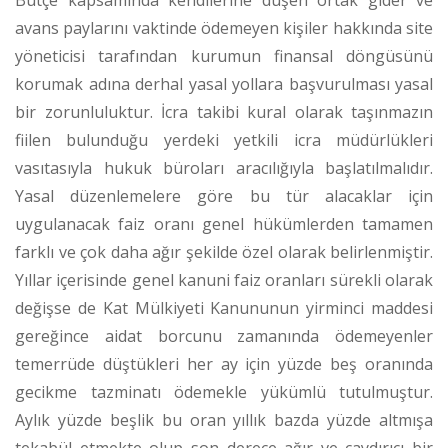
Bütçe kapsamında kendilerine düşen ortak gider ve
avans paylarını vaktinde ödemeyen kişiler hakkında site
yöneticisi tarafından kurumun finansal döngüsünü
korumak adına derhal yasal yollara başvurulması yasal
bir zorunluluktur.
İcra takibi kural olarak taşınmazın
fiilen bulunduğu yerdeki yetkili icra müdürlükleri
vasıtasıyla hukuk büroları aracılığıyla başlatılmalıdır.
Yasal düzenlemelere göre bu tür alacaklar için
uygulanacak faiz oranı genel hükümlerden tamamen
farklı ve çok daha ağır şekilde özel olarak belirlenmiştir.
Yıllar içerisinde genel kanuni faiz oranları sürekli olarak
değişse de Kat Mülkiyeti Kanununun yirminci maddesi
gereğince aidat borcunu zamanında ödemeyenler
temerrüde düştükleri her ay için yüzde beş oranında
gecikme tazminatı ödemekle yükümlü tutulmuştur.
Aylık yüzde beşlik bu oran yıllık bazda yüzde altmışa