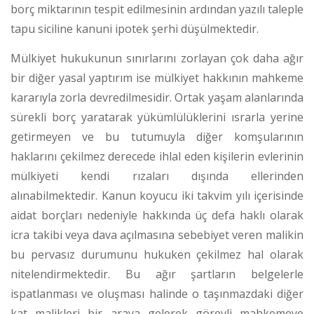
borç miktarının tespit edilmesinin ardından yazılı taleple
tapu siciline kanuni ipotek şerhi düşülmektedir.
Mülkiyet hukukunun sınırlarını zorlayan çok daha ağır
bir diğer yasal yaptırım ise mülkiyet hakkının mahkeme
kararıyla zorla devredilmesidir. Ortak yaşam alanlarında
sürekli borç yaratarak yükümlülüklerini ısrarla yerine
getirmeyen ve bu tutumuyla diğer komşularının
haklarını çekilmez derecede ihlal eden kişilerin evlerinin
mülkiyeti kendi rızaları dışında ellerinden
alınabilmektedir.
Kanun koyucu iki takvim yılı içerisinde
aidat borçları nedeniyle hakkında üç defa haklı olarak
icra takibi veya dava açılmasına sebebiyet veren malikin
bu pervasız durumunu hukuken çekilmez hal olarak
nitelendirmektedir.
Bu ağır şartların belgelerle
ispatlanması ve oluşması halinde o taşınmazdaki diğer
kat malikleri bir araya gelerek görevli mahkemeye