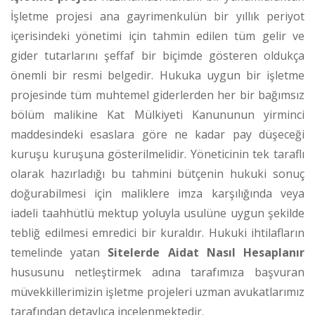
İşletme projesi ana gayrimenkulün bir yıllık periyot
içerisindeki yönetimi için tahmin edilen tüm gelir ve
gider tutarlarını şeffaf bir biçimde gösteren oldukça
önemli bir resmi belgedir.
Hukuka uygun bir işletme
projesinde tüm muhtemel giderlerden her bir bağımsız
bölüm malikine Kat Mülkiyeti Kanununun yirminci
maddesindeki esaslara göre ne kadar pay düşeceği
kuruşu kuruşuna gösterilmelidir.
Yöneticinin tek taraflı
olarak hazırladığı bu tahmini bütçenin hukuki sonuç
doğurabilmesi için maliklere imza karşılığında veya
iadeli taahhütlü mektup yoluyla usulüne uygun şekilde
tebliğ edilmesi emredici bir kuraldır.
Hukuki ihtilafların
temelinde yatan
Sitelerde Aidat Nasıl Hesaplanır
hususunu netleştirmek adına tarafımıza başvuran
müvekkillerimizin işletme projeleri uzman avukatlarımız
tarafından detaylıca incelenmektedir.