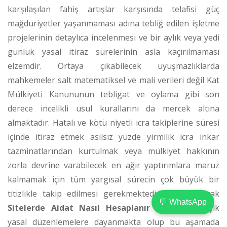
karşılaşılan fahiş artışlar karşısında telafisi güç
mağduriyetler yaşanmaması adına tebliğ edilen işletme
projelerinin detaylıca incelenmesi ve bir aylık veya yedi
günlük yasal itiraz sürelerinin asla kaçırılmaması
elzemdir. Ortaya çıkabilecek uyuşmazlıklarda
mahkemeler salt matematiksel ve mali verileri değil Kat
Mülkiyeti Kanununun tebligat ve oylama gibi son
derece incelikli usul kurallarını da mercek altına
almaktadır. Hatalı ve kötü niyetli icra takiplerine süresi
içinde itiraz etmek asılsız yüzde yirmilik icra inkar
tazminatlarından kurtulmak veya mülkiyet hakkının
zorla devrine varabilecek en ağır yaptırımlara maruz
kalmamak için tüm yargısal sürecin çok büyük bir
titizlikle takip edilmesi gerekmektedir. Sonuç olarak
💬 WhatsApp
Sitelerde Aidat Nasıl Hesaplanır
süreci karmaşık
yasal düzenlemelere dayanmakta olup bu aşamada