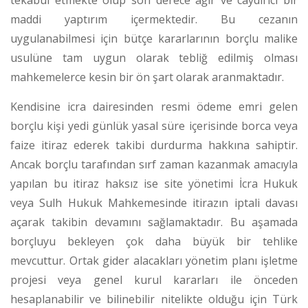
tekabül etmekte olup son derece ağır ve caydırıcı bir
maddi yaptırım içermektedir. Bu cezanın
uygulanabilmesi için bütçe kararlarının borçlu malike
usulüne tam uygun olarak tebliğ edilmiş olması
mahkemelerce kesin bir ön şart olarak aranmaktadır.
Kendisine icra dairesinden resmi ödeme emri gelen
borçlu kişi yedi günlük yasal süre içerisinde borca veya
faize itiraz ederek takibi durdurma hakkına sahiptir.
Ancak borçlu tarafından sırf zaman kazanmak amacıyla
yapılan bu itiraz haksız ise site yönetimi İcra Hukuk
veya Sulh Hukuk Mahkemesinde itirazın iptali davası
açarak takibin devamını sağlamaktadır.
Bu aşamada
borçluyu bekleyen çok daha büyük bir tehlike
mevcuttur. Ortak gider alacakları yönetim planı işletme
projesi veya genel kurul kararları ile önceden
hesaplanabilir ve bilinebilir nitelikte olduğu için Türk